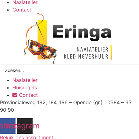
Naaiatelier
Contact
Search
...
Naaiatelier
Huisregels
Contact
Provincialeweg 192, 194, 196 – Opende (gr.) | 0594 – 65
90 90
ebook
Instagram
Bekijk ons assortiment