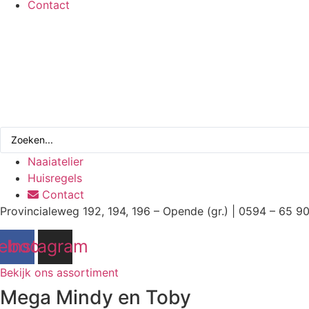
Contact
Search
...
Naaiatelier
Huisregels
Contact
Provincialeweg 192, 194, 196 – Opende (gr.) | 0594 – 65 9
ebook
Instagram
Bekijk ons assortiment
Mega Mindy en Toby