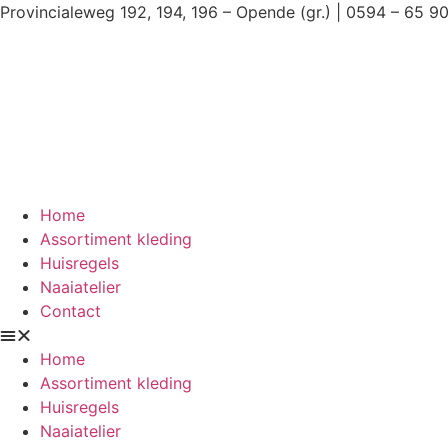
Ga
Provincialeweg 192, 194, 196 – Opende (gr.) | 0594 – 65 9
naar
de
inhoud
Home
Assortiment kleding
Huisregels
Naaiatelier
Contact
Home
Assortiment kleding
Huisregels
Naaiatelier