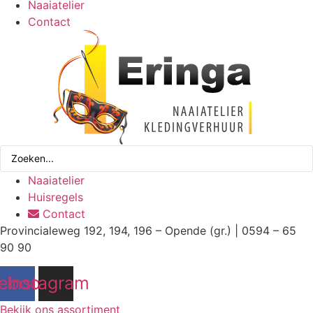
Naaiatelier
Contact
Search
...
Naaiatelier
Huisregels
Contact
Provincialeweg 192, 194, 196 – Opende (gr.) | 0594 – 65
90 90
ebook
Instagram
Bekijk ons assortiment