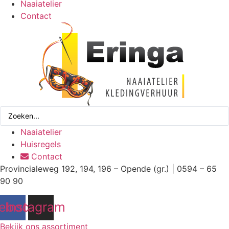
Naaiatelier
Contact
Search
...
Naaiatelier
Huisregels
Contact
Provincialeweg 192, 194, 196 – Opende (gr.) | 0594 – 65
90 90
ebook
Instagram
Bekijk ons assortiment