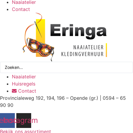
Naaiatelier
Contact
Search
...
Naaiatelier
Huisregels
Contact
Provincialeweg 192, 194, 196 – Opende (gr.) | 0594 – 65
90 90
ebook
Instagram
Bekijk ons assortiment