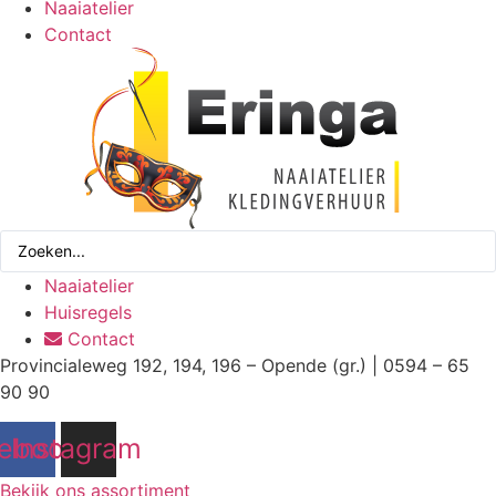
Naaiatelier
Contact
Search
...
Naaiatelier
Huisregels
Contact
Provincialeweg 192, 194, 196 – Opende (gr.) | 0594 – 65
90 90
ebook
Instagram
Bekijk ons assortiment