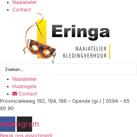
Naaiatelier
Contact
Search
...
Naaiatelier
Huisregels
Contact
Provincialeweg 192, 194, 196 – Opende (gr.) | 0594 – 65
90 90
ebook
Instagram
Bekijk ons assortiment