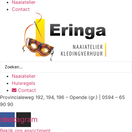
Naaiatelier
Contact
Search
...
Naaiatelier
Huisregels
Contact
Provincialeweg 192, 194, 196 – Opende (gr.) | 0594 – 65
90 90
ebook
Instagram
Bekijk ons assortiment