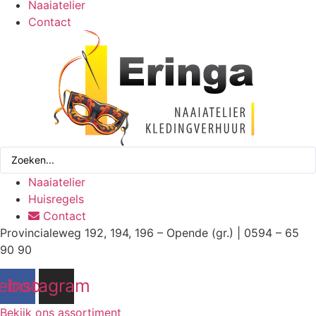
Naaiatelier
Contact
Search
...
Naaiatelier
Huisregels
Contact
Provincialeweg 192, 194, 196 – Opende (gr.) | 0594 – 65
90 90
ebook
Instagram
Bekijk ons assortiment