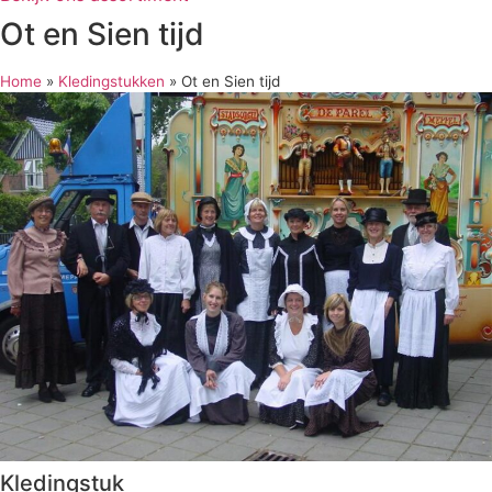
Ot en Sien tijd
Home
»
Kledingstukken
»
Ot en Sien tijd
Kledingstuk