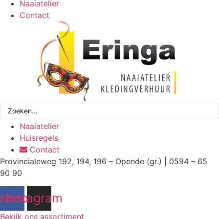
Naaiatelier
Contact
Search
...
Naaiatelier
Huisregels
Contact
Provincialeweg 192, 194, 196 – Opende (gr.) | 0594 – 65
90 90
ebook
Instagram
Bekijk ons assortiment