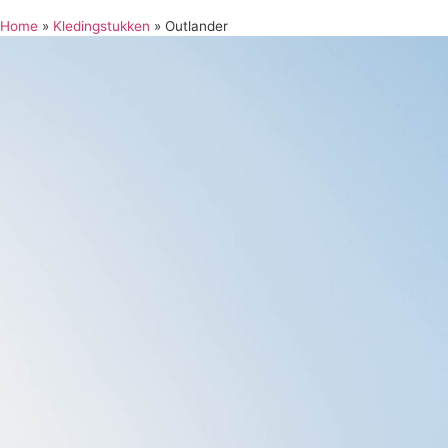
Home
»
Kledingstukken
»
Outlander