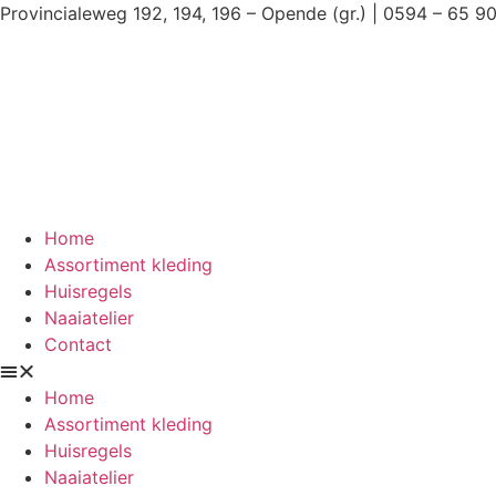
Ga
Provincialeweg 192, 194, 196 – Opende (gr.) | 0594 – 65 9
naar
de
inhoud
Home
Assortiment kleding
Huisregels
Naaiatelier
Contact
Home
Assortiment kleding
Huisregels
Naaiatelier