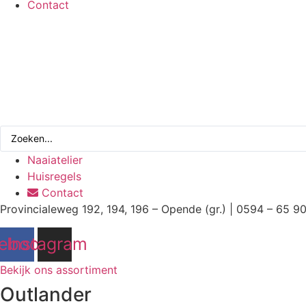
Contact
Search
...
Naaiatelier
Huisregels
Contact
Provincialeweg 192, 194, 196 – Opende (gr.) | 0594 – 65 9
ebook
Instagram
Bekijk ons assortiment
Outlander