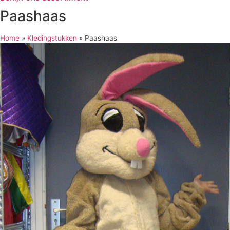
Paashaas
Home
»
Kledingstukken
»
Paashaas