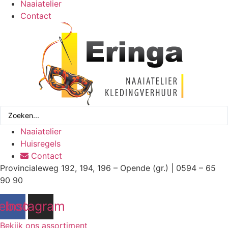
Naaiatelier
Contact
Search
...
Naaiatelier
Huisregels
Contact
Provincialeweg 192, 194, 196 – Opende (gr.) | 0594 – 65
90 90
ebook
Instagram
Bekijk ons assortiment