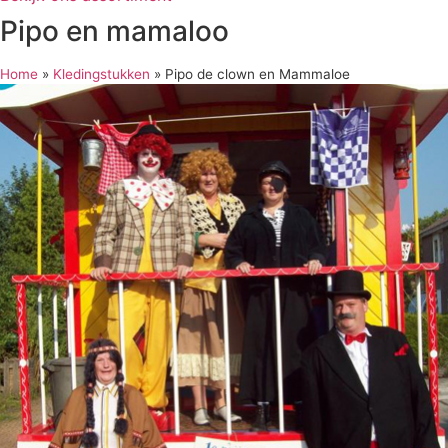
Pipo en mamaloo
Home
»
Kledingstukken
»
Pipo de clown en Mammaloe