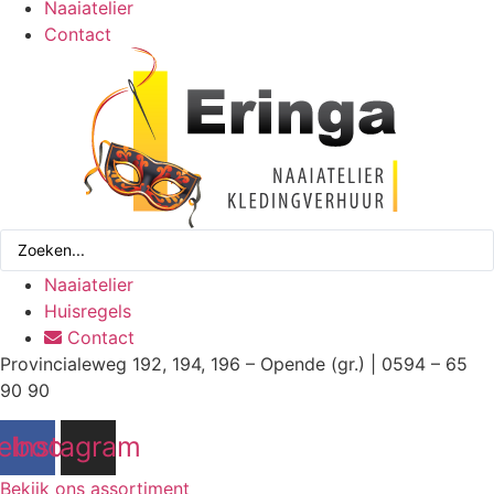
Naaiatelier
Contact
Search
...
Naaiatelier
Huisregels
Contact
Provincialeweg 192, 194, 196 – Opende (gr.) | 0594 – 65
90 90
ebook
Instagram
Bekijk ons assortiment