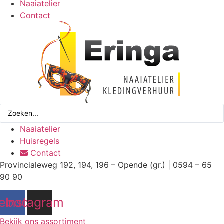
Naaiatelier
Contact
Search
...
Naaiatelier
Huisregels
Contact
Provincialeweg 192, 194, 196 – Opende (gr.) | 0594 – 65
90 90
ebook
Instagram
Bekijk ons assortiment