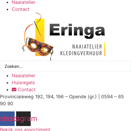
Naaiatelier
Contact
Search
...
Naaiatelier
Huisregels
Contact
Provincialeweg 192, 194, 196 – Opende (gr.) | 0594 – 65
90 90
ebook
Instagram
Bekijk ons assortiment