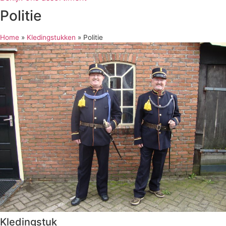
Politie
Home
»
Kledingstukken
»
Politie
Kledingstuk