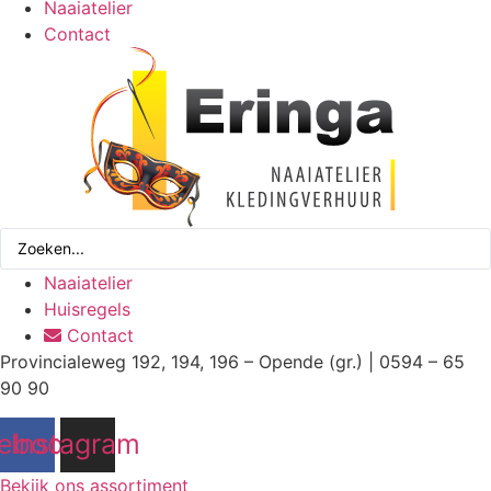
Naaiatelier
Contact
Search
...
Naaiatelier
Huisregels
Contact
Provincialeweg 192, 194, 196 – Opende (gr.) | 0594 – 65
90 90
ebook
Instagram
Bekijk ons assortiment