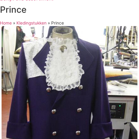
Prince
Home
»
Kledingstukken
»
Prince