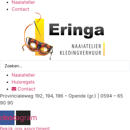
Naaiatelier
Contact
Search
...
Naaiatelier
Huisregels
Contact
Provincialeweg 192, 194, 196 – Opende (gr.) | 0594 – 65
90 90
ebook
Instagram
Bekijk ons assortiment