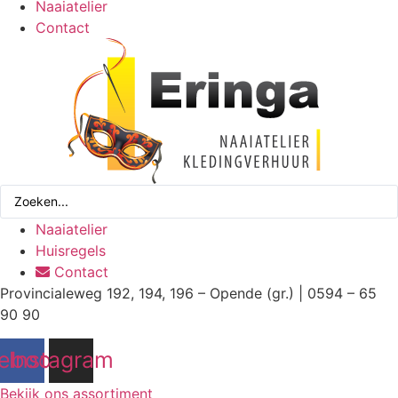
Naaiatelier
Contact
Search
...
Naaiatelier
Huisregels
Contact
Provincialeweg 192, 194, 196 – Opende (gr.) | 0594 – 65
90 90
ebook
Instagram
Bekijk ons assortiment