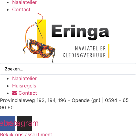
Naaiatelier
Contact
Search
...
Naaiatelier
Huisregels
Contact
Provincialeweg 192, 194, 196 – Opende (gr.) | 0594 – 65
90 90
ebook
Instagram
Bekijk ons assortiment