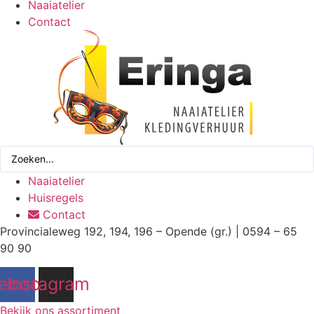
Naaiatelier
Contact
Search
...
Naaiatelier
Huisregels
Contact
Provincialeweg 192, 194, 196 – Opende (gr.) | 0594 – 65
90 90
ebook
Instagram
Bekijk ons assortiment