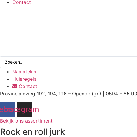
Contact
Search
...
Naaiatelier
Huisregels
Contact
Provincialeweg 192, 194, 196 – Opende (gr.) | 0594 – 65 9
ebook
Instagram
Bekijk ons assortiment
Rock en roll jurk