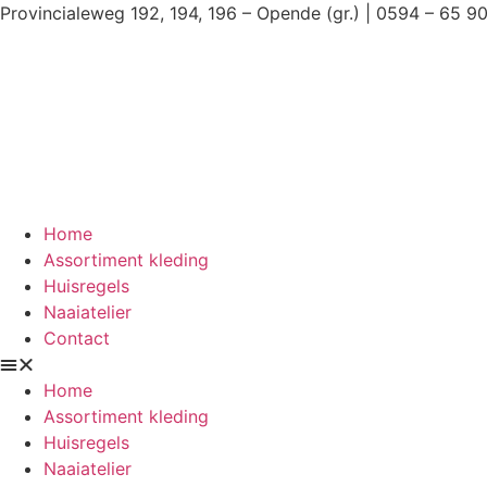
Ga
Provincialeweg 192, 194, 196 – Opende (gr.) | 0594 – 65 9
naar
de
inhoud
Home
Assortiment kleding
Huisregels
Naaiatelier
Contact
Home
Assortiment kleding
Huisregels
Naaiatelier