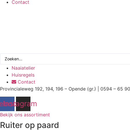
Contact
Search
...
Naaiatelier
Huisregels
Contact
Provincialeweg 192, 194, 196 – Opende (gr.) | 0594 – 65 9
ebook
Instagram
Bekijk ons assortiment
Ruiter op paard