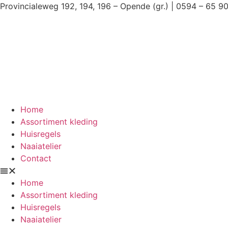
Ga
Provincialeweg 192, 194, 196 – Opende (gr.) | 0594 – 65 9
naar
de
inhoud
Home
Assortiment kleding
Huisregels
Naaiatelier
Contact
Home
Assortiment kleding
Huisregels
Naaiatelier