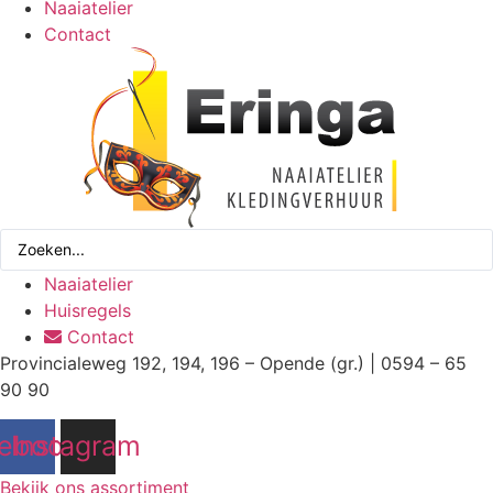
Naaiatelier
Contact
Search
...
Naaiatelier
Huisregels
Contact
Provincialeweg 192, 194, 196 – Opende (gr.) | 0594 – 65
90 90
ebook
Instagram
Bekijk ons assortiment