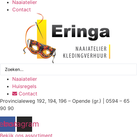
Naaiatelier
Contact
Search
...
Naaiatelier
Huisregels
Contact
Provincialeweg 192, 194, 196 – Opende (gr.) | 0594 – 65
90 90
ebook
Instagram
Bekijk ons assortiment