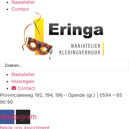
Naaiatelier
Contact
Search
...
Naaiatelier
Huisregels
Contact
Provincialeweg 192, 194, 196 – Opende (gr.) | 0594 – 65
90 90
ebook
Instagram
Bekijk ons assortiment