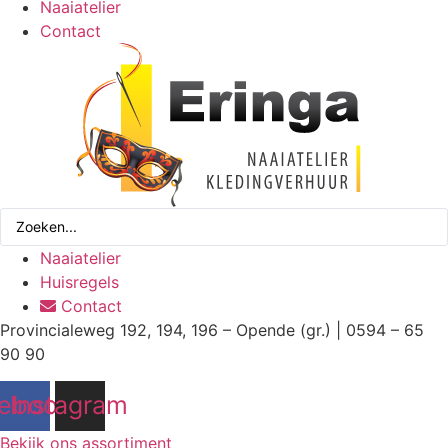
Naaiatelier
Contact
Search
...
Naaiatelier
Huisregels
Contact
Provincialeweg 192, 194, 196 – Opende (gr.) | 0594 – 65
90 90
ebook
Instagram
Bekijk ons assortiment