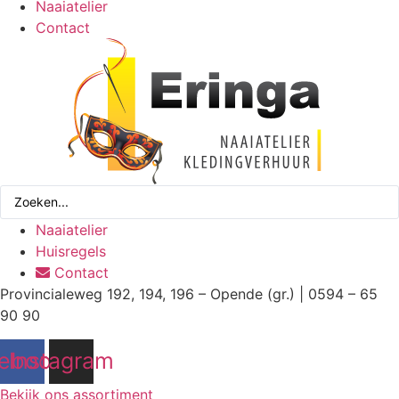
Naaiatelier
Contact
Search
...
Naaiatelier
Huisregels
Contact
Provincialeweg 192, 194, 196 – Opende (gr.) | 0594 – 65
90 90
ebook
Instagram
Bekijk ons assortiment