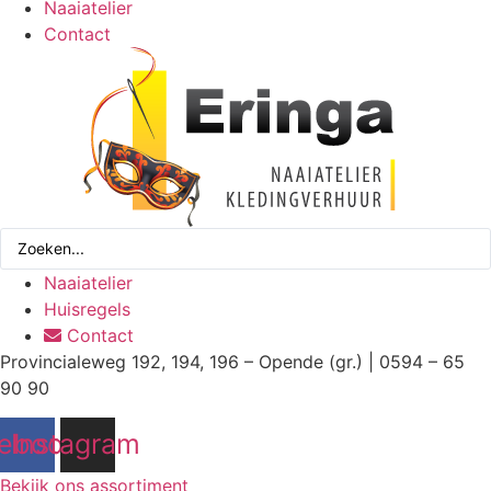
Naaiatelier
Contact
Search
...
Naaiatelier
Huisregels
Contact
Provincialeweg 192, 194, 196 – Opende (gr.) | 0594 – 65
90 90
ebook
Instagram
Bekijk ons assortiment