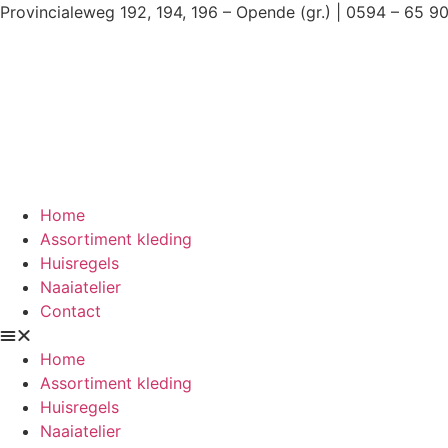
Ga
Provincialeweg 192, 194, 196 – Opende (gr.) | 0594 – 65 9
naar
de
inhoud
Home
Assortiment kleding
Huisregels
Naaiatelier
Contact
Home
Assortiment kleding
Huisregels
Naaiatelier