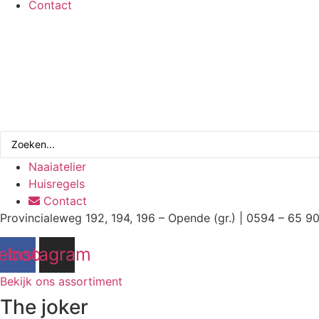
Contact
Search
...
Naaiatelier
Huisregels
Contact
Provincialeweg 192, 194, 196 – Opende (gr.) | 0594 – 65 9
ebook
Instagram
Bekijk ons assortiment
The joker