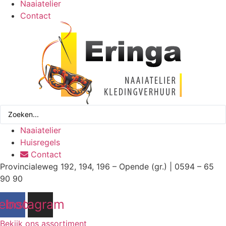
Naaiatelier
Contact
Search
...
Naaiatelier
Huisregels
Contact
Provincialeweg 192, 194, 196 – Opende (gr.) | 0594 – 65
90 90
ebook
Instagram
Bekijk ons assortiment