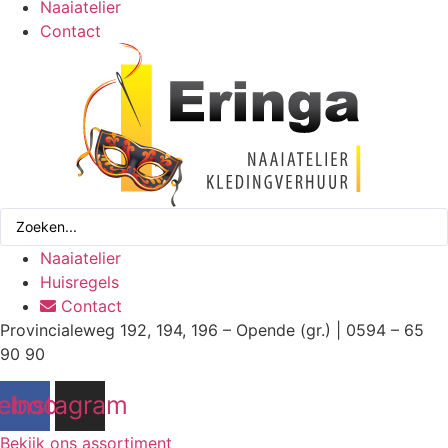
Naaiatelier
Contact
Search
...
Naaiatelier
Huisregels
Contact
Provincialeweg 192, 194, 196 – Opende (gr.) | 0594 – 65
90 90
ebook
Instagram
Bekijk ons assortiment