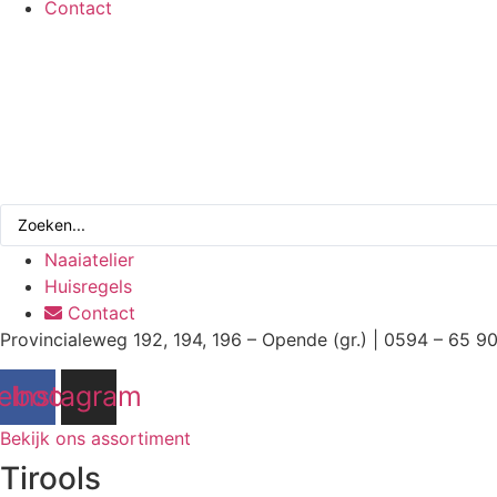
Contact
Search
...
Naaiatelier
Huisregels
Contact
Provincialeweg 192, 194, 196 – Opende (gr.) | 0594 – 65 9
ebook
Instagram
Bekijk ons assortiment
Tirools