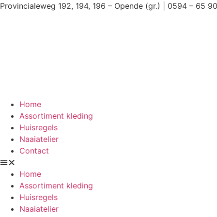
Ga
Provincialeweg 192, 194, 196 – Opende (gr.) | 0594 – 65 9
naar
de
inhoud
Home
Assortiment kleding
Huisregels
Naaiatelier
Contact
Home
Assortiment kleding
Huisregels
Naaiatelier