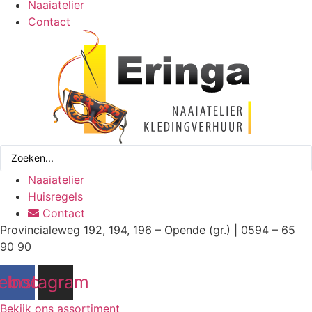
Naaiatelier
Contact
Search
...
Naaiatelier
Huisregels
Contact
Provincialeweg 192, 194, 196 – Opende (gr.) | 0594 – 65
90 90
ebook
Instagram
Bekijk ons assortiment