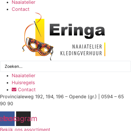
Naaiatelier
Contact
Search
...
Naaiatelier
Huisregels
Contact
Provincialeweg 192, 194, 196 – Opende (gr.) | 0594 – 65
90 90
ebook
Instagram
Bekijk ons assortiment