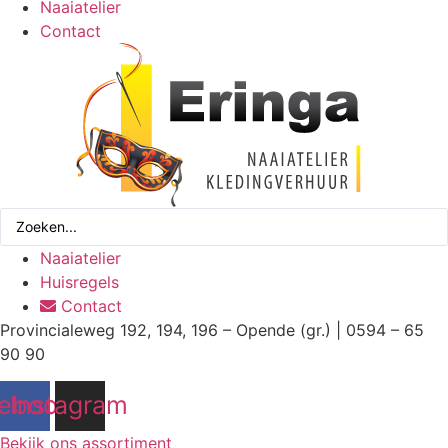
Naaiatelier
Contact
Search
...
Naaiatelier
Huisregels
Contact
Provincialeweg 192, 194, 196 – Opende (gr.) | 0594 – 65
90 90
ebook
Instagram
Bekijk ons assortiment