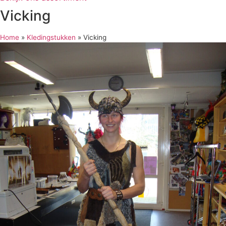
Vicking
Home
»
Kledingstukken
»
Vicking