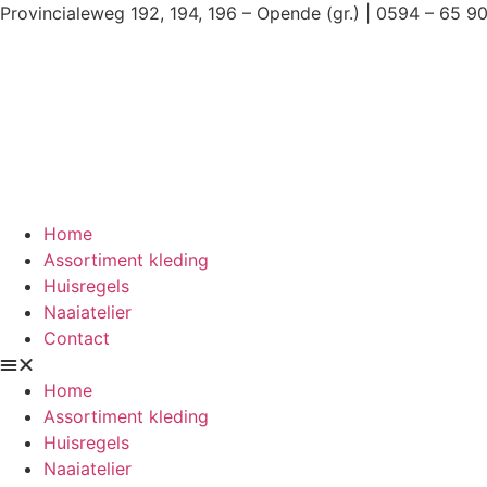
Ga
Provincialeweg 192, 194, 196 – Opende (gr.) | 0594 – 65 9
naar
de
inhoud
Home
Assortiment kleding
Huisregels
Naaiatelier
Contact
Home
Assortiment kleding
Huisregels
Naaiatelier