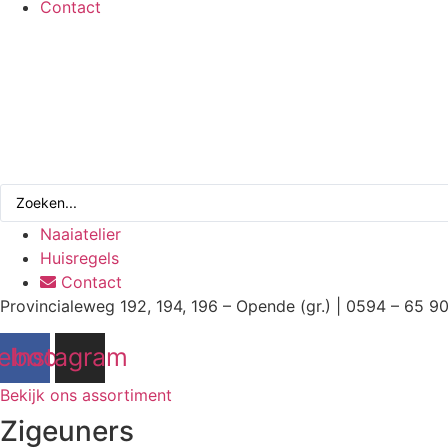
Contact
Search
...
Naaiatelier
Huisregels
Contact
Provincialeweg 192, 194, 196 – Opende (gr.) | 0594 – 65 9
ebook
Instagram
Bekijk ons assortiment
Zigeuners