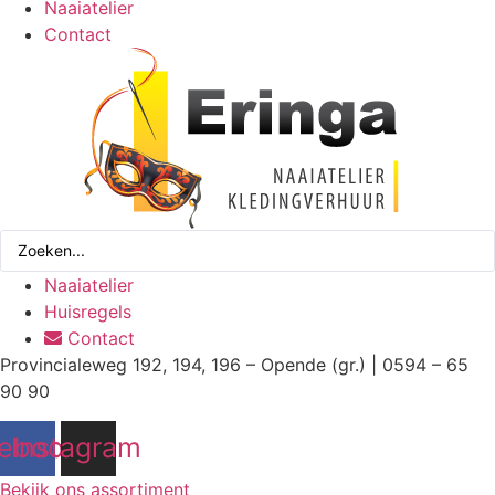
Naaiatelier
Contact
Search
...
Naaiatelier
Huisregels
Contact
Provincialeweg 192, 194, 196 – Opende (gr.) | 0594 – 65
90 90
ebook
Instagram
Bekijk ons assortiment