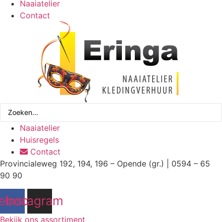
Naaiatelier
Contact
Search
...
Naaiatelier
Huisregels
Contact
Provincialeweg 192, 194, 196 – Opende (gr.) | 0594 – 65
90 90
ebook
Instagram
Bekijk ons assortiment