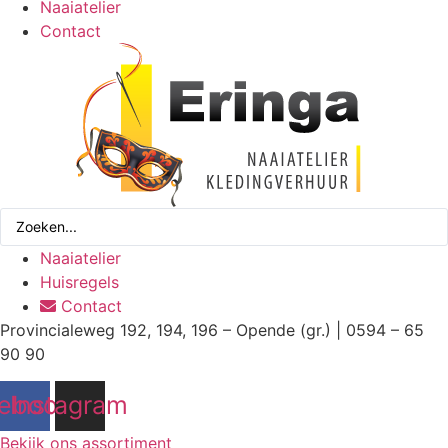
Naaiatelier
Contact
Search
...
Naaiatelier
Huisregels
Contact
Provincialeweg 192, 194, 196 – Opende (gr.) | 0594 – 65
90 90
ebook
Instagram
Bekijk ons assortiment