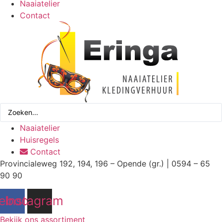
Naaiatelier
Contact
Search
...
Naaiatelier
Huisregels
Contact
Provincialeweg 192, 194, 196 – Opende (gr.) | 0594 – 65
90 90
ebook
Instagram
Bekijk ons assortiment