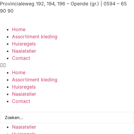
Ga
Provincialeweg 192, 194, 196 – Opende (gr.) | 0594 – 65
naar
90 90
de
inhoud
Home
Assortiment kleding
Huisregels
Naaiatelier
Contact
Home
Assortiment kleding
Huisregels
Naaiatelier
Contact
Search
...
Naaiatelier