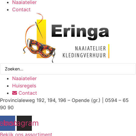
Naaiatelier
Contact
Search
...
Naaiatelier
Huisregels
Contact
Provincialeweg 192, 194, 196 – Opende (gr.) | 0594 – 65
90 90
ebook
Instagram
Bekijk ons assortiment