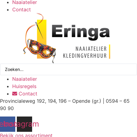
Naaiatelier
Contact
Search
...
Naaiatelier
Huisregels
Contact
Provincialeweg 192, 194, 196 – Opende (gr.) | 0594 – 65
90 90
ebook
Instagram
Bekijk ons assortiment