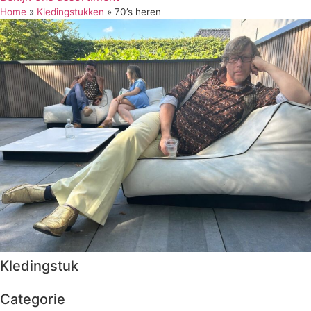
Home
»
Kledingstukken
»
70’s heren
Kledingstuk
Categorie