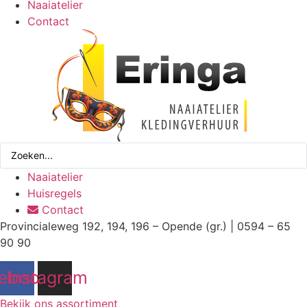
Naaiatelier
Contact
Search
...
Naaiatelier
Huisregels
Contact
Provincialeweg 192, 194, 196 – Opende (gr.) | 0594 – 65
90 90
ebook
Instagram
Bekijk ons assortiment