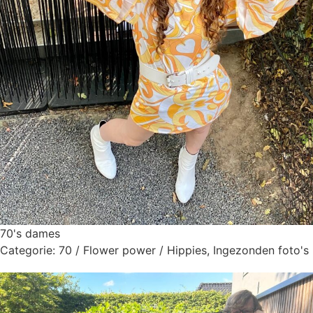
70's dames
Categorie:
70 / Flower power / Hippies
,
Ingezonden foto's