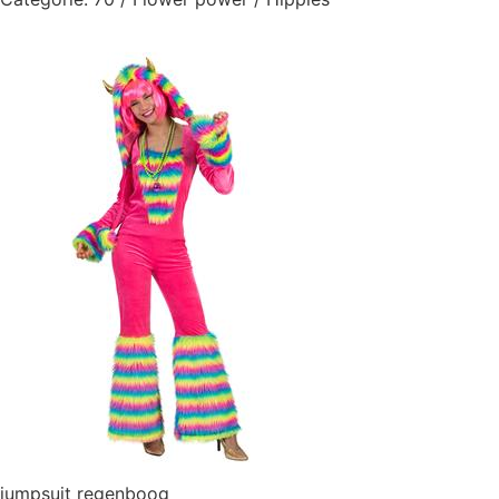
jumpsuit regenboog