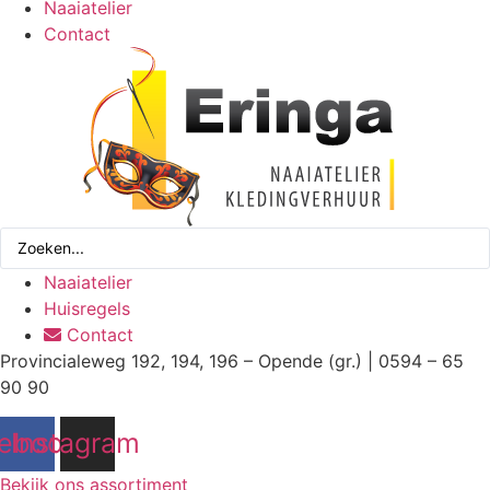
Naaiatelier
Contact
Search
...
Naaiatelier
Huisregels
Contact
Provincialeweg 192, 194, 196 – Opende (gr.) | 0594 – 65
90 90
ebook
Instagram
Bekijk ons assortiment