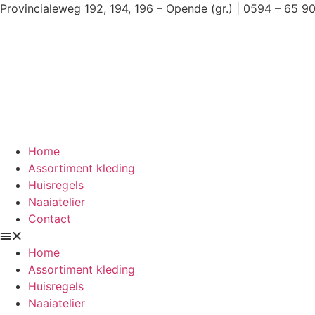
Ga
Provincialeweg 192, 194, 196 – Opende (gr.) | 0594 – 65 9
naar
de
inhoud
Home
Assortiment kleding
Huisregels
Naaiatelier
Contact
Home
Assortiment kleding
Huisregels
Naaiatelier