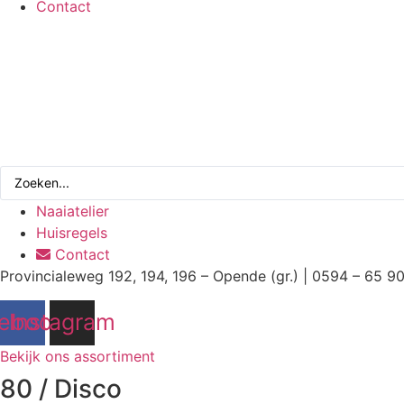
Contact
Search
...
Naaiatelier
Huisregels
Contact
Provincialeweg 192, 194, 196 – Opende (gr.) | 0594 – 65 9
ebook
Instagram
Bekijk ons assortiment
80 / Disco