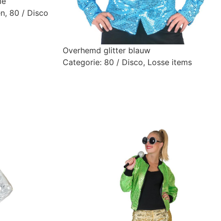
ie
en
,
80 / Disco
Overhemd glitter blauw
Categorie:
80 / Disco
,
Losse items