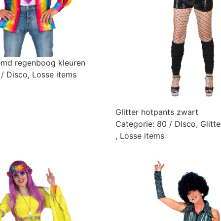
emd regenboog kleuren
 / Disco
,
Losse items
Glitter hotpants zwart
Categorie:
80 / Disco
,
Glitt
,
Losse items