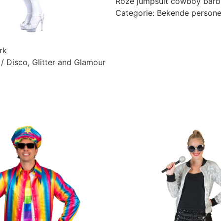
Roze jumpsuit cowboy barb
Categorie:
Bekende person
rk
 / Disco
,
Glitter and Glamour