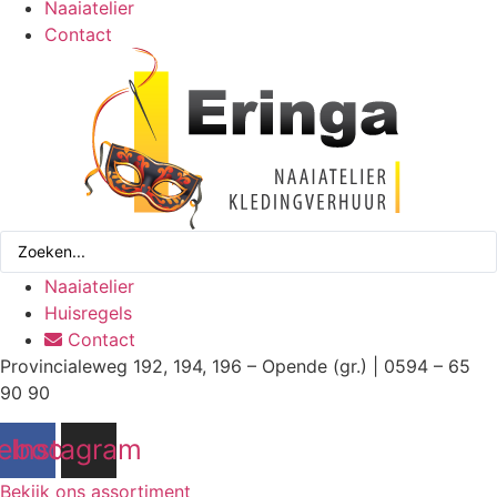
Naaiatelier
Contact
Search
...
Naaiatelier
Huisregels
Contact
Provincialeweg 192, 194, 196 – Opende (gr.) | 0594 – 65
90 90
ebook
Instagram
Bekijk ons assortiment