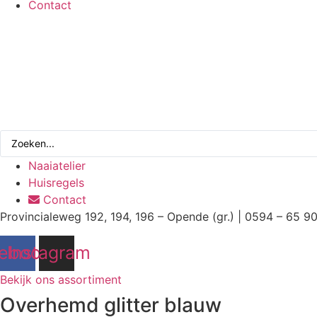
Contact
Search
...
Naaiatelier
Huisregels
Contact
Provincialeweg 192, 194, 196 – Opende (gr.) | 0594 – 65 9
ebook
Instagram
Bekijk ons assortiment
Overhemd glitter blauw