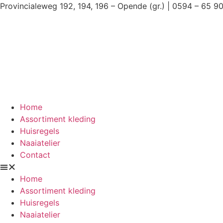
Ga
Provincialeweg 192, 194, 196 – Opende (gr.) | 0594 – 65 9
naar
de
inhoud
Home
Assortiment kleding
Huisregels
Naaiatelier
Contact
Home
Assortiment kleding
Huisregels
Naaiatelier