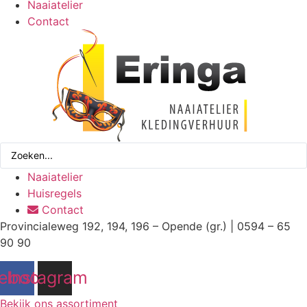
Naaiatelier
Contact
Search
...
Naaiatelier
Huisregels
Contact
Provincialeweg 192, 194, 196 – Opende (gr.) | 0594 – 65
90 90
ebook
Instagram
Bekijk ons assortiment