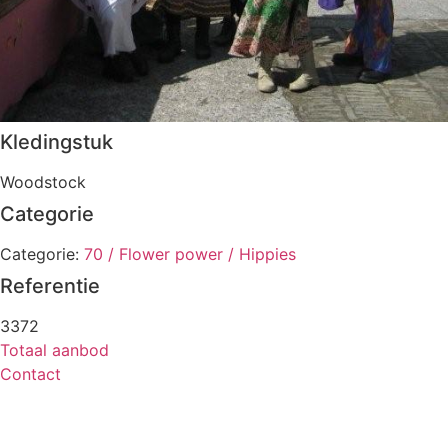
Kledingstuk
Woodstock
Categorie
Categorie:
70 / Flower power / Hippies
Referentie
3372
Totaal aanbod
Contact