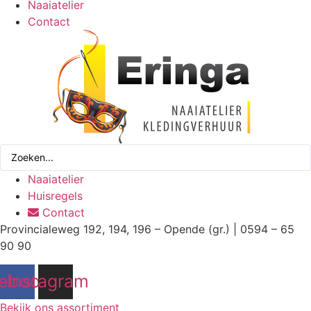
Naaiatelier
Contact
Search
...
Naaiatelier
Huisregels
Contact
Provincialeweg 192, 194, 196 – Opende (gr.) | 0594 – 65
90 90
ebook
Instagram
Bekijk ons assortiment