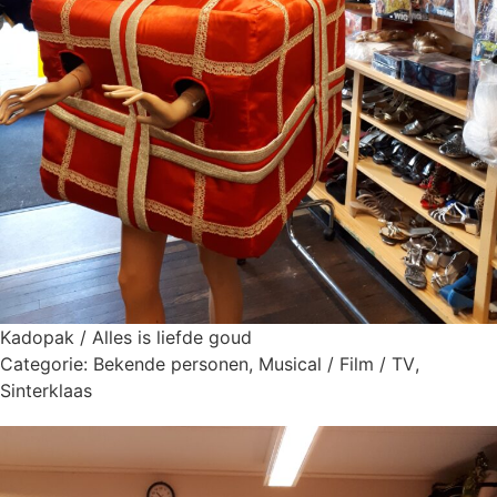
Kadopak / Alles is liefde goud
Categorie:
Bekende personen
,
Musical / Film / TV
,
Sinterklaas