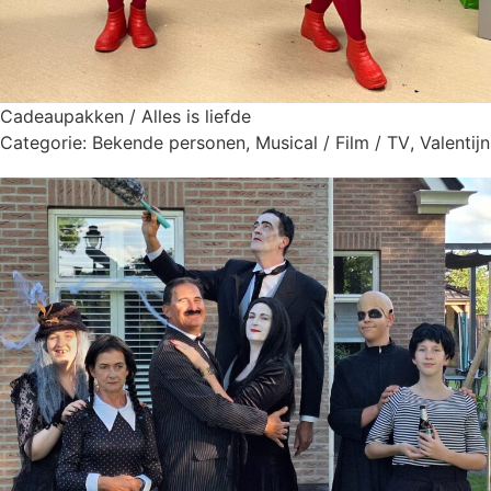
Cadeaupakken / Alles is liefde
Categorie:
Bekende personen
,
Musical / Film / TV
,
Valentijn